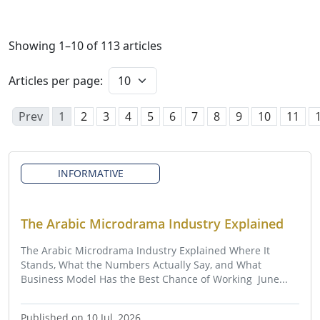
Showing
1
–
10
of
113
articles
Articles per page:
Prev
1
2
3
4
5
6
7
8
9
10
11
INFORMATIVE
The Arabic Microdrama Industry Explained
The Arabic Microdrama Industry Explained Where It
Stands, What the Numbers Actually Say, and What
Business Model Has the Best Chance of Working June...
Published on 10 Jul, 2026