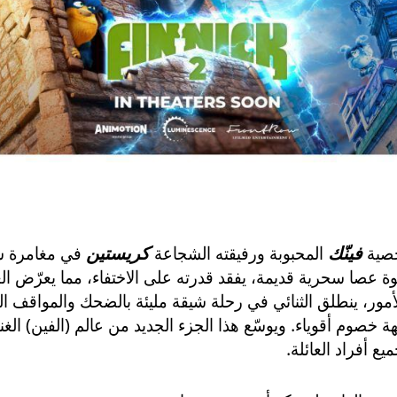
خصية
فينّك
المحبوبة ورفيقته الشجاعة
كريستين
في مغامرة سح
 عصا سحرية قديمة، يفقد قدرته على الاختفاء، مما يعرّض الع
أمور، ينطلق الثنائي في رحلة شيقة مليئة بالضحك والمواقف الم
 خصوم أقوياء. ويوسّع هذا الجزء الجديد من عالم (الفين) الغ
يع أفراد العائلة.