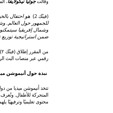
وقالت
جوليا نيكولايفا
، ال
(فينّك 2)
هو احتفال بالخ
للجمهور حول العالم. وش
وشمال إفريقيا سيتمكنون
ضمن استراتيجية توزيع تأ
م
رقمي عبر منصات البث الرا
نبذة حول أنيموشن ميدي
تتخذ أنيموشن ميديا من دول
المتحركة للأطفال. وتُعرف ب
محتوى تعليميًا وترفيهيًا يل