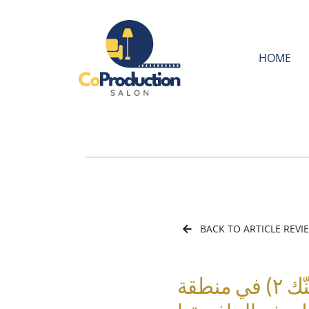
HOME
BACK TO ARTICLE REVI
فرونت رو إنترتينمنت تستحوذ على حقوق فيلم (فينّك ٢) في منطقة