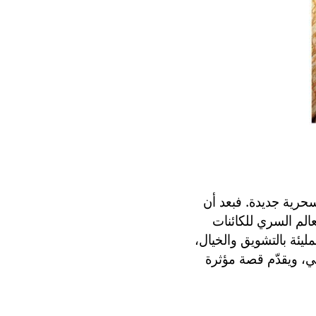
رية جديدة. فبعد أن
الم السري للكائنات
ليئة بالتشويق والخيال،
ني، ويقدّم قصة مؤثرة