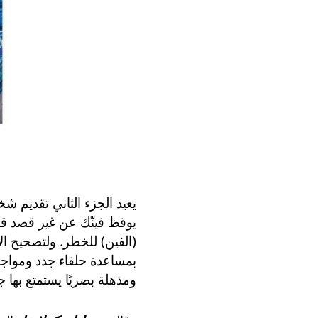
يعيد الجزء الثاني تقديم ش
يوقظ فينّك عن غير قصد قوة
(الفين) للخطر. ولتصحيح ال
بمساعدة حلفاء جدد ومواجهة
ومذهلة بصريًا يستمتع بها جم